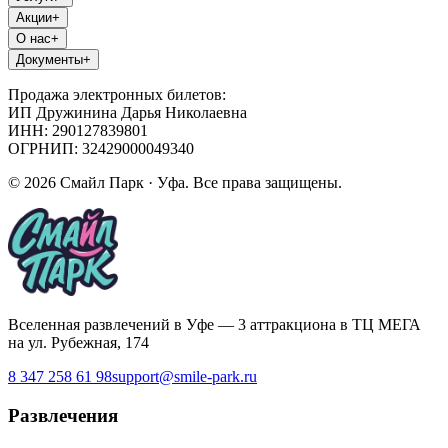
Акции
+
О нас
+
Документы
+
Продажа электронных билетов:
ИП Дружинина Дарья Николаевна
ИНН: 290127839801
ОГРНИП: 32429000049340
©
2026
Смайл Парк · Уфа. Все права защищены.
Вселенная развлечений в Уфе — 3 аттракциона в ТЦ МЕГА
на ул. Рубежная, 174
8 347 258 61 98
support@smile-park.ru
Развлечения