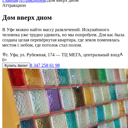
Главная
/
Аттракционы
/
Дом вверх дном
Аттракцион
Дом вверх дном
В Уфе можно найти массу развлечений. Искушённого
человека уже трудно удивить, но мы попробуем. Для вас была
создана целая перевёрнутая квартира, где земля поменялась
местом с небом, где потолок стал полом.
г. Уфа, ул. Рубежная, 174 — ТЦ МЕГА, центральный вход
0+
8 347 258 61 98
Купить билет